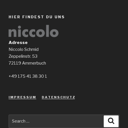
HIER FINDEST DU UNS
Adresse
Niccolo Schmid
Zeppelinstr. 53
72119 Ammerbuch
+49 175 41 38 30 1
I M P R E S S U M
D A T E N S C H U T Z
Search
Searc
for: