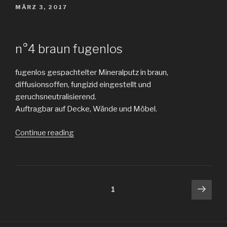
POSTED
MÄRZ 3, 2017
ON
n°4 braun fugenlos
fugenlos gespachtelter Mineralputz in braun,
diffusionsoffen, fungizid eingestellt und
geruchsneutralisierend.
Auftragbar auf Decke, Wände und Möbel.
„Kalk
Continue reading
braun“
Seitennummerierung
Next
Page
1
pag
der
Beiträge