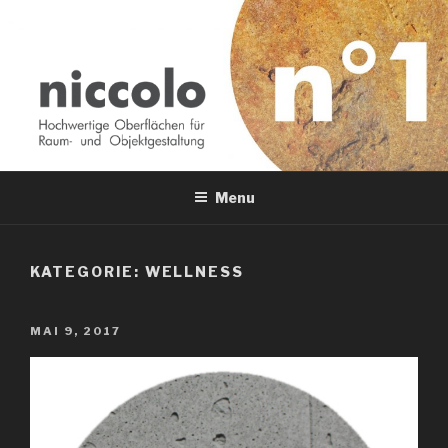
Skip
to
content
NICCOLO
+49 175 41 38 30 1
Menu
KATEGORIE:
WELLNESS
POSTED
MAI 9, 2017
ON