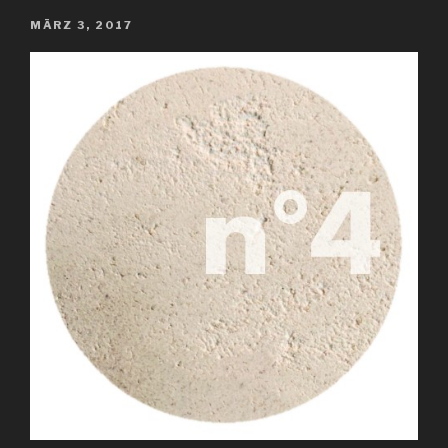
POSTED
MÄRZ 3, 2017
ON