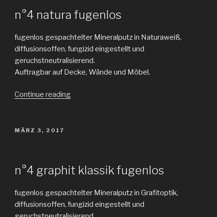
n°4 natura fugenlos
fugenlos gespachtelter Mineralputz in Naturaweiß,
diffusionsoffen, fungizid eingestellt und
geruchstneutralisierend.
Auftragbar auf Decke, Wände und Möbel.
„Kalk
Continue reading
natura“
POSTED
MÄRZ 3, 2017
ON
n°4 graphit klassik fugenlos
fugenlos gespachtelter Mineralputz in Grafitoptik,
diffusionsoffen, fungizid eingestellt und
geruchstneutralisierend.