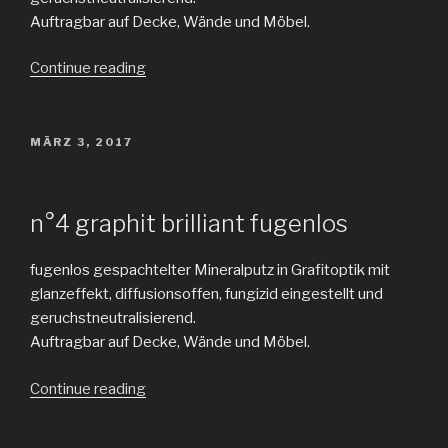
Auftragbar auf Decke, Wände und Möbel.
„Kalk
Continue reading
graphit
klassik“
POSTED
MÄRZ 3, 2017
ON
n°4 graphit brilliant fugenlos
fugenlos gespachtelter Mineralputz in Grafitoptik mit
glanzeffekt, diffusionsoffen, fungizid eingestellt und
geruchstneutralisierend.
Auftragbar auf Decke, Wände und Möbel.
„Kalk
Continue reading
graphit
brilliant“