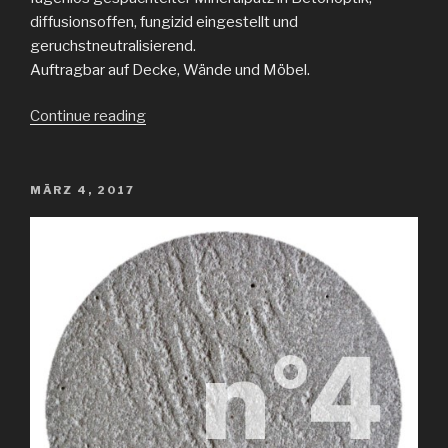
diffusionsoffen, fungizid eingestellt und
geruchstneutralisierend.
Auftragbar auf Decke, Wände und Möbel.
„kalk
Continue reading
betonoptik“
POSTED
MÄRZ 4, 2017
ON