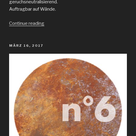
geruchsneutralisierend.
Auftragbar auf Wände.
„n°4
Continue reading
beton
real“
POSTED
MÄRZ 16, 2017
ON