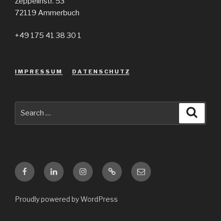
Zeppelinstr. 53
72119 Ammerbuch
+49 175 41 38 30 1
I M P R E S S U M
D A T E N S C H U T Z
Search
Searc
for:
Facebook
LinkedIn
Instagram
Google
E-
Mail
Proudly powered by WordPress