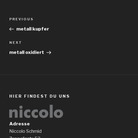
Beitragsnavigation
Previous
PREVIOUS
Post
metall kupfer
Next
NEXT
Post
metall oxidiert
HIER FINDEST DU UNS
Adresse
Niccolo Schmid